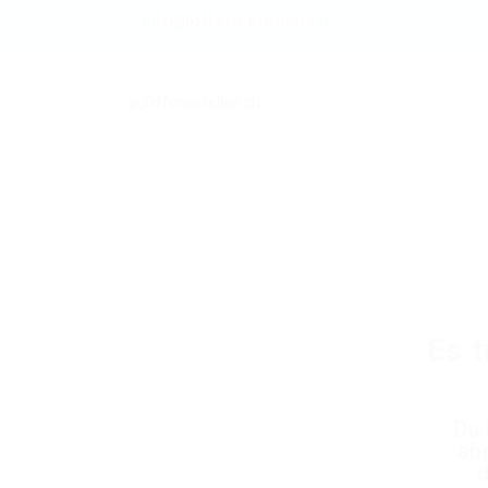
info@offenestellen.ch
Es t
Du 
ab
d