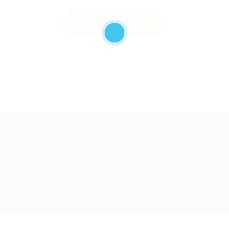
Back to Home
ed - by
Eyecix