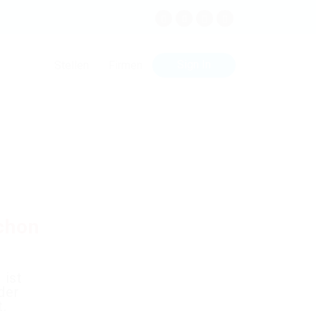
Sign In
Stellen
Firmen
schon
 ist
der
t.