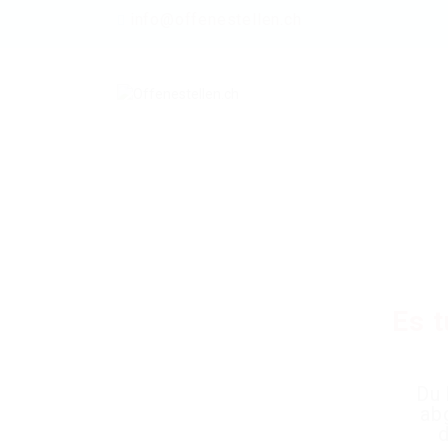
info@offenestellen.ch
Es t
Du 
ab
d