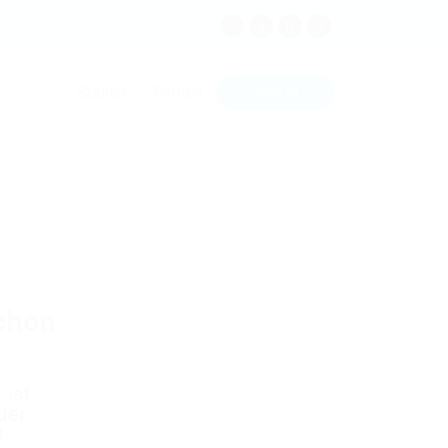
Sign In
Stellen
Firmen
schon
 ist
der
t.