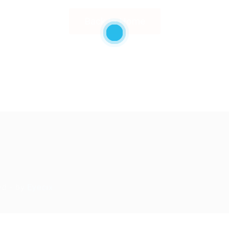
Back to Home
ed - by
Eyecix