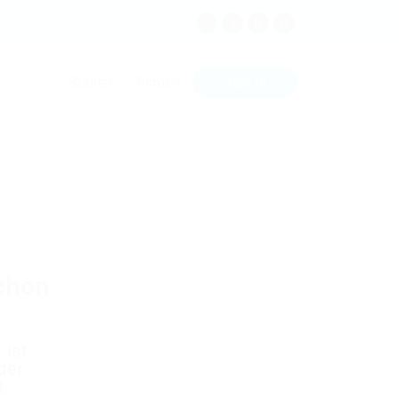
Sign In
Stellen
Firmen
schon
 ist
der
t.