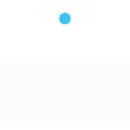
Back to Home
ed - by
Eyecix