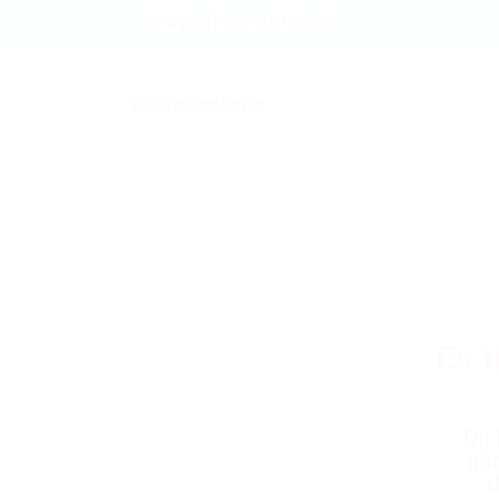
info@offenestellen.ch
Es t
Du 
ab
d