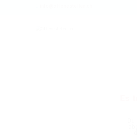
info@offenestellen.ch
Es t
Du 
ab
d