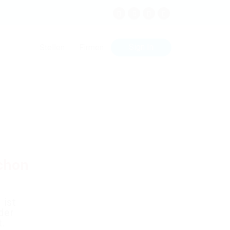
Sign In
Stellen
Firmen
schon
 ist
der
t.