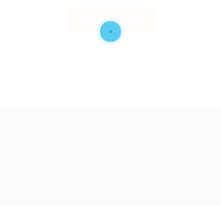
Back to Home
ed - by
Eyecix