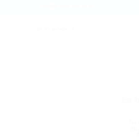
info@offenestellen.ch
Es t
Du 
ab
d