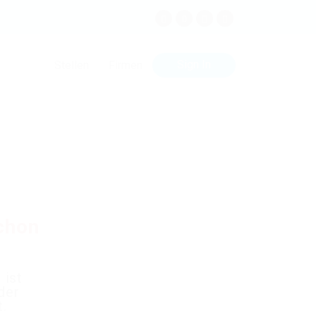
Sign In
Stellen
Firmen
schon
 ist
der
t.