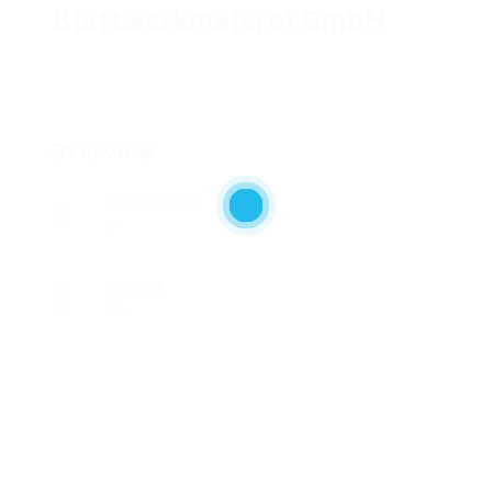
Blattwerkmalerei GmbH
Overview
Posted Jobs
0
Viewed
20