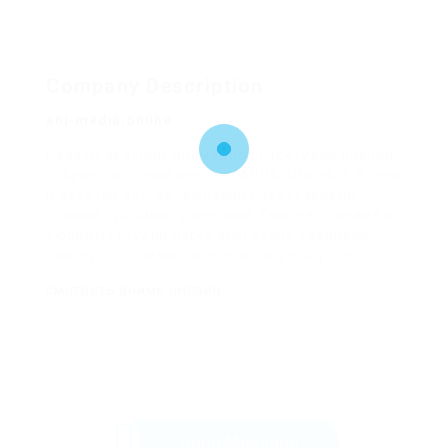
Company Description
ani-media.online
Работы ведущих анимационных студий Японии
собраны в одном месте. MAPPA, Ufotable, Bones
и десятки других компаний представлены
своими лучшими проектами. Смотреть аниме от
любимых студий легко благодаря удобному
поиску по производителю и году выпуска.
смотреть аниме онлайн
Send Message